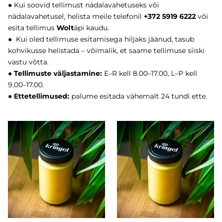
● Kui soovid tellimust nädalavahetuseks või
nädalavahetusel, helista meile telefonil
+372 5919 6222
või
esita tellimus
Wolt
äpi kaudu.
● Kui oled tellimuse esitamisega hiljaks jäänud, tasub
kohvikusse helistada – võimalik, et saame tellimuse siiski
vastu võtta.
● Tellimuste väljastamine:
E–R kell 8.00–17.00, L–P kell
9.00–17.00.
● Ettetellimused:
palume esitada vähemalt 24 tundi ette.