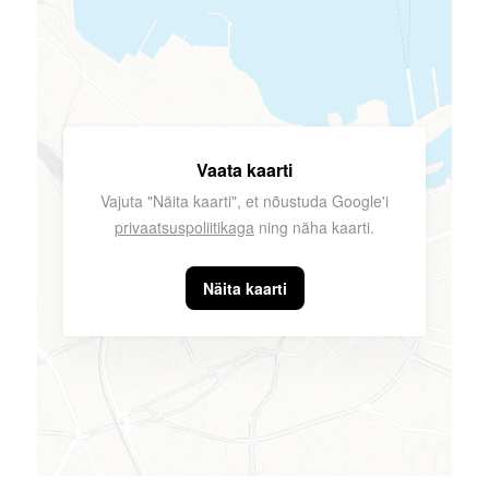
Vaata kaarti
Vajuta "Näita kaarti", et nõustuda Google'i
privaatsuspoliitikaga
ning näha kaarti.
Näita kaarti