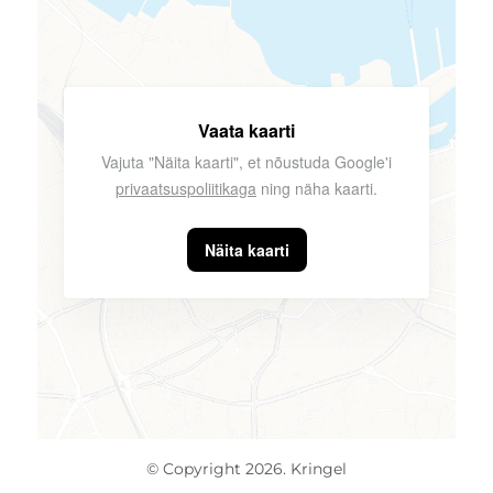
Vaata kaarti
Vajuta "Näita kaarti", et nõustuda Google'i
privaatsuspoliitikaga
ning näha kaarti.
Näita kaarti
© Copyright 2026. Kringel