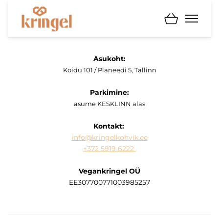
Asukoht:
Koidu 101 / Planeedi 5, Tallinn
Parkimine:
asume KESKLINN alas
Kontakt:
info@kringelkohvik.ee
+372 5919 6222
Vegankringel OÜ
EE307700771003985257