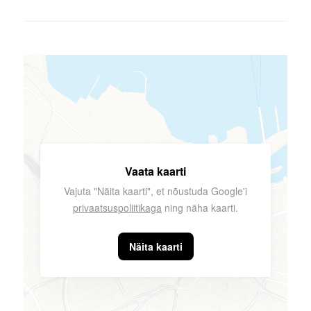
Vaata kaarti
Vajuta "Näita kaarti", et nõustuda Google'i
privaatsuspoliitikaga
ning näha kaarti.
Näita kaarti