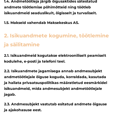
1.4. Andmetöötleja järgib õigusaktides sätestatud
andmete töötlemise põhimõtteid ning töötleb
isikuandmeid seaduslikult, õiglaselt ja turvaliselt.
1.5. Makseid vahendab Maksekeskus AS.
2. Isikuandmete kogumine, töötlemine
ja säilitamine
2.1. Isikuandmeid kogutakse elektrooniliselt peamiselt
kodulehe, e-posti ja telefoni teel.
2.2. Isikuandmete jagamisega annab andmesubjekt
andmetöötlejale õiguse koguda, korraldada, kasutada
ja hallata privaatsuspoliitikas määratletud eesmärkidel
isikuandmeid, mida andmesubjekt andmetöötlejale
jagab.
2.3. Andmesubjekt vastutab esitatud andmete õigsuse
ja ajakohasuse eest.