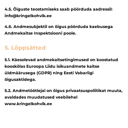
4.5. Õiguste teostamiseks saab pöörduda aadressil:
info@kringelkohvik.ee
4.6. Andmesubjektil on õigus pöörduda kaebusega
Andmekaitse Inspektsiooni poole.
5. Lõppsätted
5.1. Käesolevad andmekaitsetingimused on koostatud
kooskõlas Euroopa Liidu isikuandmete kaitse
üldmäärusega (GDPR) ning Eesti Vabariigi
õigusaktidega.
5.2. Andmetöötlejal on õigus privaatsuspoliitikat muuta,
avaldades muudatused veebilehel
www.kringelkohvik.ee