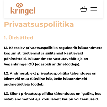
Privaatsuspoliitika
1. Üldsätted
1.1. Käesolev privaatsuspoliitika reguleerib isikuandmete
kogumist, töötlemist ja säilitamist käsitlevaid
põhimõtteid. Isikuandmete vastutav töötleja on
Vegankringel OÜ (edaspidi andmetöötleja).
1.2. Andmesubjekt privaatsuspoliitika tähenduses on
klient või muu füüsiline isik, kelle isikuandmeid
andmetöötleja töötleb.
1.3. Klient privaatsuspoliitika tähenduses on igaüks, kes
ostab andmetöötleja kodulehelt kaupu või teenuseid.