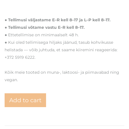
● Tellimusi väljastame E–R kell 8–17 ja L–P kell 8–17.
● Tellimusi võtame vastu E–R kell 8–17.
● Ettetellimise on minimaalselt 48 h.
● Kui oled tellimisega hiljaks jäänud, tasub kohvikusse
helistada — võib juhtuda, et saame kiiremini reageerida:
+372 5919 6222.
Kõik meie tooted on muna-, laktoosi- ja piimavabad ning
vegan.
Add to cart