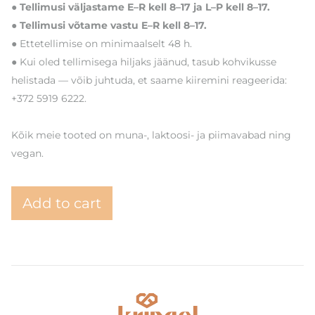
● Tellimusi väljastame E–R kell 8–17 ja L–P kell 8–17.
● Tellimusi võtame vastu E–R kell 8–17.
● Ettetellimise on minimaalselt 48 h.
● Kui oled tellimisega hiljaks jäänud, tasub kohvikusse
helistada — võib juhtuda, et saame kiiremini reageerida:
+372 5919 6222.
Kõik meie tooted on muna-, laktoosi- ja piimavabad ning
vegan.
Add to cart