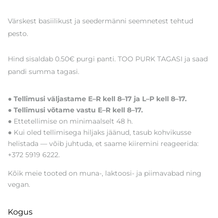
Värskest basiilikust ja seedermänni seemnetest tehtud
pesto.
Hind sisaldab 0.50€ purgi panti. TOO PURK TAGASI ja saad
pandi summa tagasi.
● Tellimusi väljastame E–R kell 8–17 ja L–P kell 8–17.
● Tellimusi võtame vastu E–R kell 8–17.
● Ettetellimise on minimaalselt 48 h.
● Kui oled tellimisega hiljaks jäänud, tasub kohvikusse
helistada — võib juhtuda, et saame kiiremini reageerida:
+372 5919 6222.
Kõik meie tooted on muna-, laktoosi- ja piimavabad ning
vegan.
Kogus