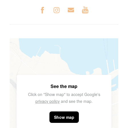
See the map
Click on "Show map" to accept Google's
privacy policy
and see the map.
Show map