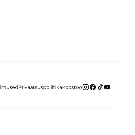
gimused
Privaatsuspoliitika
Koostöö