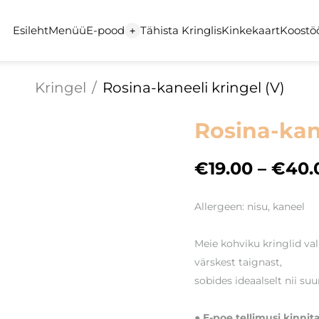
Esileht
Menüü
E-pood
Tähista Kringlis
Kinkekaart
Koostö
+
Kringel
/
Rosina-kaneeli kringel (V)
Rosina-kane
€19.00
–
€40.
Allergeen: nisu, kaneel
Meie kohviku kringlid va
värskest taignast,
sobides ideaalselt nii su
● E-poe tellimusi kinnit