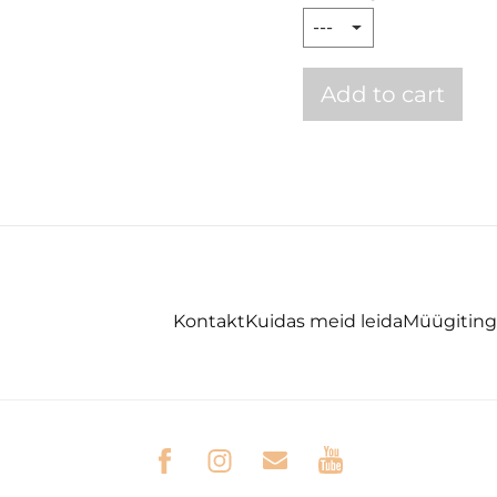
Add to cart
Kontakt
Kuidas meid leida
Müügitin