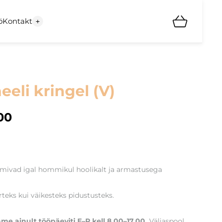
ö
Kontakt
+
eli kringel (V)
00
lmivad igal hommikul hoolikalt ja armastusega
urteks kui väikesteks pidustusteks.
ame ainult tööpäeviti E–R kell 8.00–17.00.
Väljaspool