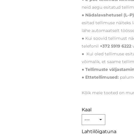
neid aegu esitatud telli
● Nädalavahetusel (L–P) 
esitad tellimuse näiteks 
lähe automaatselt töösse
● Kui soovid tellimust nä
telefonil
+372 5919 6222
v
● Kui oled tellimuse esit
võimalik, et saame tellim
● Tellimuste väljastami
● Ettetellimused:
palume
Kõik meie tooted on muna
Kaal
Lahtilõigatuna