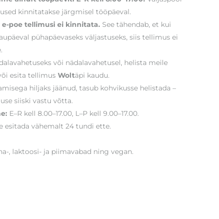
mused kinnitatakse järgmisel tööpäeval.
e-poe tellimusi ei kinnitata.
See tähendab, et kui
laupäeval pühapäevaseks väljastuseks, siis tellimus ei
.
dalavahetuseks või nädalavahetusel, helista meile
õi esita tellimus
Wolt
äpi kaudu.
amisega hiljaks jäänud, tasub kohvikusse helistada –
use siiski vastu võtta.
ne:
E–R kell 8.00–17.00, L–P kell 9.00–17.00.
 esitada vähemalt 24 tundi ette.
-, laktoosi- ja piimavabad ning vegan.