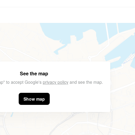
See the map
p" to accept Google's
privacy policy
and see the map.
Show map