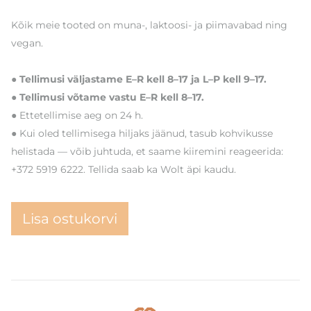
Kõik meie tooted on muna-, laktoosi- ja piimavabad ning
vegan.
● Tellimusi väljastame E–R kell 8–17 ja L–P kell 9–17.
● Tellimusi võtame vastu E–R kell 8–17.
● Ettetellimise aeg on 24 h.
● Kui oled tellimisega hiljaks jäänud, tasub kohvikusse
helistada — võib juhtuda, et saame kiiremini reageerida:
+372 5919 6222. Tellida saab ka Wolt äpi kaudu.
Lisa ostukorvi