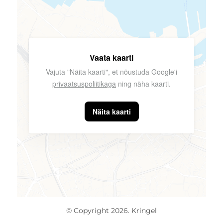
Vaata kaarti
Vajuta "Näita kaarti", et nõustuda Google'i
privaatsuspoliitikaga
ning näha kaarti.
Näita kaarti
© Copyright 2026. Kringel