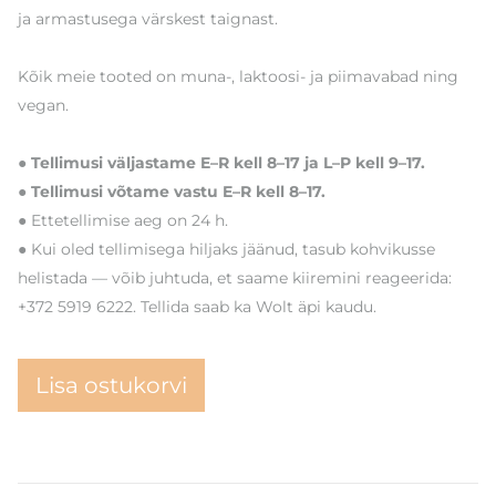
ja armastusega värskest taignast.
Kõik meie tooted on muna-, laktoosi- ja piimavabad ning
vegan.
● Tellimusi väljastame E–R kell 8–17 ja L–P kell 9–17.
● Tellimusi võtame vastu E–R kell 8–17.
● Ettetellimise aeg on 24 h.
● Kui oled tellimisega hiljaks jäänud, tasub kohvikusse
helistada — võib juhtuda, et saame kiiremini reageerida:
+372 5919 6222. Tellida saab ka Wolt äpi kaudu.
Lisa ostukorvi