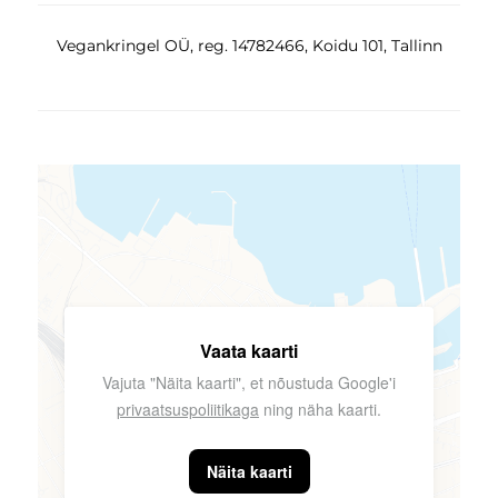
Vegankringel OÜ, reg. 14782466, Koidu 101, Tallinn
Vaata kaarti
Vajuta "Näita kaarti", et nõustuda Google'i
privaatsuspoliitikaga
ning näha kaarti.
Näita kaarti