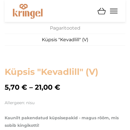
Pagaritooted
Küpsis "Kevadlill" (V)
Küpsis "Kevadlill" (V)
5,70 €
–
21,00 €
Allergeen: nisu
Kaunilt pakendatud küpsisepakid - magus rõõm, mis
sobib kingikotti!