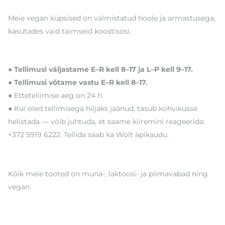
Meie vegan küpsised on valmistatud hoole ja armastusega,
kasutades vaid taimseid koostisosi.
● Tellimusi väljastame E–R kell 8–17 ja L–P kell 9–17.
● Tellimusi võtame vastu E–R kell 8–17.
● Ettetellimise aeg on 24 h.
● Kui oled tellimisega hiljaks jäänud, tasub kohvikusse
helistada — võib juhtuda, et saame kiiremini reageerida:
+372 5919 6222. Tellida saab ka Wolt äpikaudu.
Kõik meie tooted on muna-, laktoosi- ja piimavabad ning
vegan.