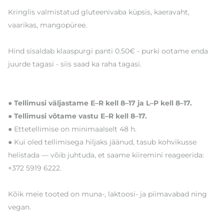
Kringlis valmistatud gluteenivaba küpsis, kaeravaht,
vaarikas, mangopüree.
Hind sisaldab klaaspurgi panti 0.50€ - purki ootame enda
juurde tagasi - siis saad ka raha tagasi.
● Tellimusi väljastame E–R kell 8–17 ja L–P kell 8–17.
● Tellimusi võtame vastu E–R kell 8–17.
● Ettetellimise on minimaalselt 48 h.
● Kui oled tellimisega hiljaks jäänud, tasub kohvikusse
helistada — võib juhtuda, et saame kiiremini reageerida:
+372 5919 6222.
Kõik meie tooted on muna-, laktoosi- ja piimavabad ning
vegan.