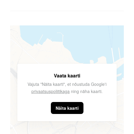
Vaata kaarti
Vajuta "Näita kaarti", et nõustuda Google'i
privaatsuspoliitikaga
ning näha kaarti.
Näita kaarti