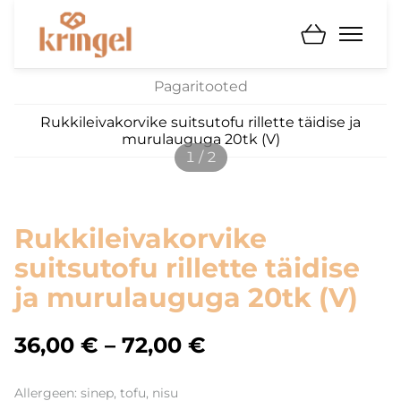
Pagaritooted
Rukkileivakorvike suitsutofu rillette täidise ja
murulauguga 20tk (V)
1 / 2
Rukkileivakorvike
suitsutofu rillette täidise
ja murulauguga 20tk (V)
36,00 €
–
72,00 €
Allergeen: sinep, tofu, nisu