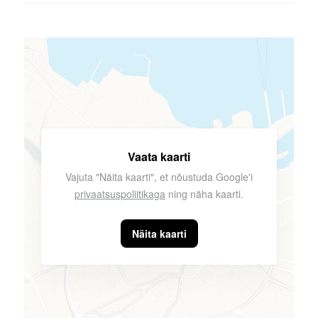
Vaata kaarti
Vajuta "Näita kaarti", et nõustuda Google'i
privaatsuspoliitikaga
ning näha kaarti.
Näita kaarti