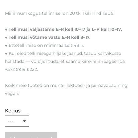
Miinimumkogus tellimisel on 20 tk. Tükihind 1.80€
● Tellimusi väljastame E–R kell 10–17 ja L–P kell 10–17.
● Tellimusi võtame vastu E–R kell 8–17.
● Ettetellimise on minimaalselt 48 h.
● Kui oled tellimisega hiljaks jäänud, tasub kohvikusse
helistada — võib juhtuda, et saame kiiremini reageerida:
+372 5919 6222.
Kõik meie tooted on muna-, laktoosi- ja piimavabad ning
vegan.
Kogus